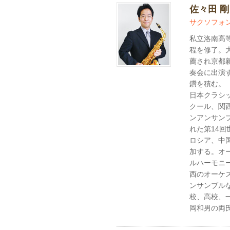
佐々田 
サクソフォ
私立洛南高
程を修了。
薦され京都
奏会に出演
鑽を積む。
日本クラシ
クール、関
ンアンサン
れた第14
ロシア、中
加する。オ
ルハーモニ
西のオーケ
ンサンブル
校、高校、
岡和男の両