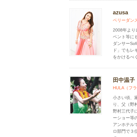
azusa
ベリーダン
2008年
ベント等にも
ダンサーSo
ド」でもレ
をかけるべ
田中温子
HULA（フ
小さい頃、
り、父（野
野村三代子
ーショー等
アンホテル
ロ部門で３