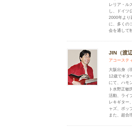
レリア・ル
し、ドイツ
2000年
に、多くの
会を通して
JIN（渡
アコーステ
大阪出身（
12歳でギタ
にて、ハモ
ト水野正敏
活動、ライ
レキギター
ャズ、ポッ
また、超合