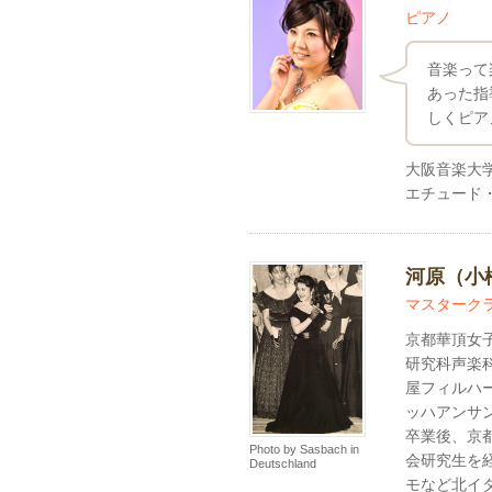
ピアノ
音楽って
あった指
しくピア
大阪音楽大
エチュード
河原（小
マスターク
京都華頂女
研究科声楽
屋フィルハ
ッハアンサ
卒業後、京
Photo by Sasbach in
会研究生を
Deutschland
モなど北イ