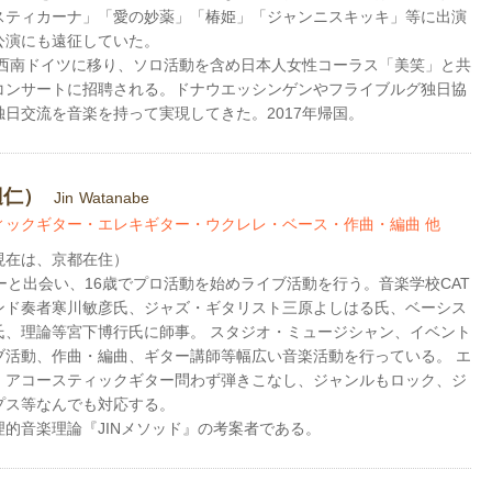
スティカーナ」「愛の妙薬」「椿姫」「ジャンニスキッキ」等に出演
公演にも遠征していた。
より西南ドイツに移り、ソロ活動を含め日本人女性コーラス「美笑」と共
コンサートに招聘される。ドナウエッシンゲンやフライブルグ独日協
独日交流を音楽を持って実現してきた。2017年帰国。
辺仁）
Jin
Watanabe
ィックギター・エレキギター・ウクレレ・ベース・作曲・編曲 他
現在は、京都在住）
ーと出会い、16歳でプロ活動を始めライブ活動を行う。音楽学校CAT
ンド奏者寒川敏彦氏、ジャズ・ギタリスト三原よしはる氏、ベーシス
氏、理論等宮下博行氏に師事。 スタジオ・ミュージシャン、イベント
ブ活動、作曲・編曲、ギター講師等幅広い音楽活動を行っている。 エ
、アコースティックギター問わず弾きこなし、ジャンルもロック、ジ
プス等なんでも対応する。
理的音楽理論『JINメソッド』の考案者である。