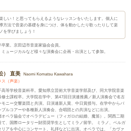
楽しい！と思ってもらえるようなレッスンをいたします。個人に
導方法で音楽の基礎を身につけ、体を動かしたり歌ったりして楽
ノを学びましょう！
学卒業。京田辺市音楽家協会会員。
・ミュージカルなど様々な演奏会に企画・出演として参加。
松） 直美
Naomi Komatsu Kawahara
ラス（声楽）
子高等学校音楽科卒。愛知県立芸術大学音楽学部及び、同大学院音楽
科修士課程卒。大学院在学中、第47回日演連推薦／新人演奏会で名古
ーモニー交響楽団と共演。日演連新人賞、中日賞授与。在学中からバ
ンブルコアーや各種新人演奏会、合唱団との共演などに出演。
都オペラ協会でオペラデビュー（フィガロの結婚、魔笛）。関西二期
経て、国際ロータリー財団奨学生としてミラノ留学。 ミラノ、ベルガ
タリアを中心にコンサート、礼拝などに出演。オペラでは、「カヴァ