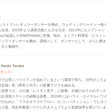
ス
よりレストランレギュラーダンサーを務め、ウェディングパーティー他イ
出演。2010年より講師活動にも力を注ぎ、2011年にエジプシャン
fiaが結成したRAWSHANAに所属。現在、エジプト料理店「ピラミッ
ギュラーダンサーを務め、講師として、ダンサーとして、さらに磨き
く日々奮闘中。
Atsuko Tanaka
ラダンス）
家では常にハワイアンが流れているという環境で育ち、10代のころよ
村定雄）母（野村三代子）の影響でフラを始める。
に指導うけ、その後「レイモミ美子」に師事。京都のホテルのディナ
の出演他ステージの経験は多数。2010年にはハワイ・ロイヤルハワイ
で行われた「フラホオラウナアロハ」の コンペティション・ワヒネソ
位入賞。現在年数度ハワイに行きクムフラより直接指導を受けていま