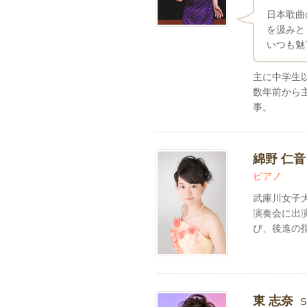
日本歌曲
を汲みと
いつも魅
主に中学生
数年前から
事。
綿野 仁
ピアノ
武庫川女子
演奏会に出
び、後進の
東 志奈
S