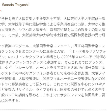
剛
Sasada Tsuyoshi
ン
等学校を経て大阪音楽大学器楽科を卒業。大阪芸術大学大学院修士課
大学、大学院修了時に選抜学生による卒業演奏会に出演。大学から推
新人演奏会、ヤマハ新人演奏会、京都芸術祭をはじめ数多くの新人演
する。その後、大阪芸術大学大学院博士課程で冨岡和男教授の元で研
ック音楽コンクール、大阪国際音楽コンクール、長江杯国際音楽コン
西クラシック音楽コンクールに最高位入賞。 「ミ・ベモルサクソフォ
ブル」のバリトンサクソフォン奏者として2006年スロベニアで開催さ
回世界サクソフォンコングレスに参加する。またこれまでにフランス、
国、タイ、マレーシア、オーストラリア等世界各地での海外公演に参
ーケストラの中のサクソフォン奏者として京都市交響楽団、大阪フィ
ー交響楽団、大阪交響楽団、関西フィルハーモニー交響楽団などの関
ストラに客演奏者として招かれる。これまでに関西を中心にソロやア
など多数のリサイタル、ライブを行う。吹奏楽の分野でも多くの中学
一般バンドの講師を勤める。これまでにサクソフォンを前田昌宏、冨
氏に師事する。