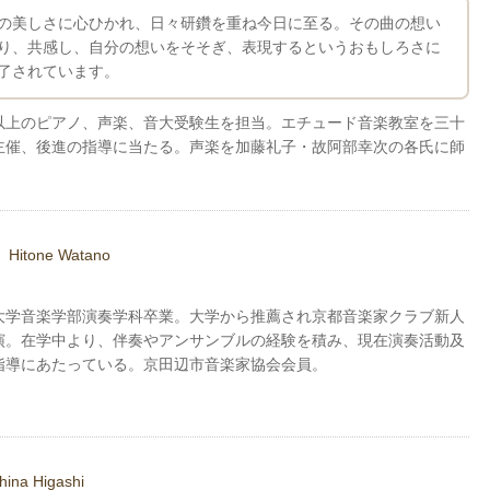
の美しさに心ひかれ、日々研鑽を重ね今日に至る。その曲の想い
り、共感し、自分の想いをそそぎ、表現するというおもしろさに
了されています。
以上のピアノ、声楽、音大受験生を担当。エチュード音楽教室を三十
主催、後進の指導に当たる。声楽を加藤礼子・故阿部幸次の各氏に師
音
Hitone Watano
大学音楽学部演奏学科卒業。大学から推薦され京都音楽家クラブ新人
演。在学中より、伴奏やアンサンブルの経験を積み、現在演奏活動及
指導にあたっている。京田辺市音楽家協会会員。
hina Higashi