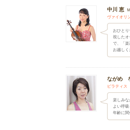
中川 恵
M
ヴァイオリ
おひとり
視したオ
で、「楽
お越しく
ながめ 
ピラティス
楽しみな
よい呼吸
年齢に関